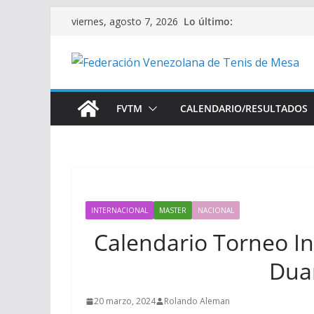
Saltar
Lo último:
viernes, agosto 7, 2026
al
contenido
FVTM
CALENDARIO/RESULTADOS
INTERNACIONAL
MASTER
NACIONAL
Calendario Torneo In
Duar
20 marzo, 2024
Rolando Aleman