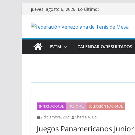
Saltar
Lo último:
jueves, agosto 6, 2026
al
contenido
FVTM
CALENDARIO/RESULTADOS
INTERNACIONAL
NACIONAL
SELECCIÓN NACIONAL
2 diciembre, 2021
Charlie A. Coll
Juegos Panamericanos Junior 