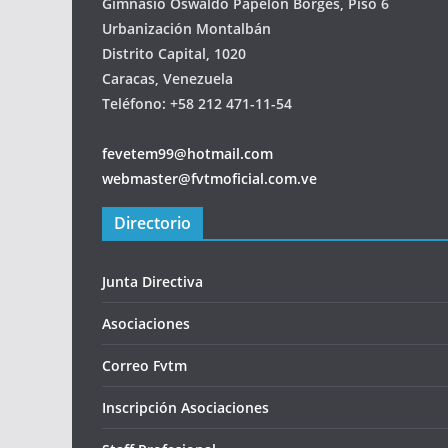
Gimnasio Oswaldo Papelón Borges, Piso 6
Urbanización Montalbán
Distrito Capital, 1020
Caracas, Venezuela
Teléfono: +58 212 471-11-54
fevetem99@hotmail.com
webmaster@fvtmoficial.com.ve
Directorio
Junta Directiva
Asociaciones
Correo Fvtm
Inscripción Asociaciones