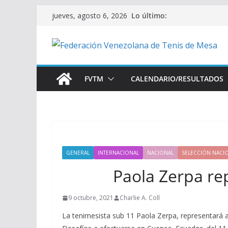
Saltar
Lo último:
jueves, agosto 6, 2026
al
contenido
FVTM
CALENDARIO/RESULTADOS
GENERAL
INTERNACIONAL
NACIONAL
SELECCIÓN NACI
Paola Zerpa re
9 octubre, 2021
Charlie A. Coll
La tenimesista sub 11 Paola Zerpa, representará 