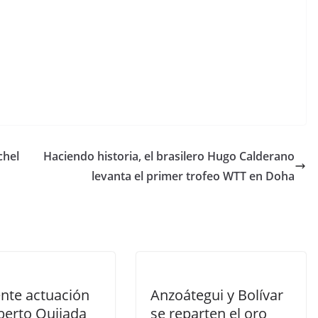
chel
Haciendo historia, el brasilero Hugo Calderano
levanta el primer trofeo WTT en Doha
ente actuación
Anzoátegui y Bolívar
berto Quijada
se reparten el oro