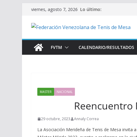
Saltar
Lo último:
viernes, agosto 7, 2026
al
contenido
FVTM
CALENDARIO/RESULTADOS
MASTER
NACIONAL
Reencuentro 
29 octubre, 2023
Annaly Correa
La Asociación Merideña de Tenis de Mesa invita a