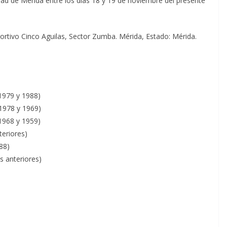
dad de Mérida entre los días 18 y 19 de noviembre del presente
rtivo Cinco Aguilas, Sector Zumba. Mérida, Estado: Mérida.
1979 y 1988)
1978 y 1969)
1968 y 1959)
eriores)
88)
 anteriores)