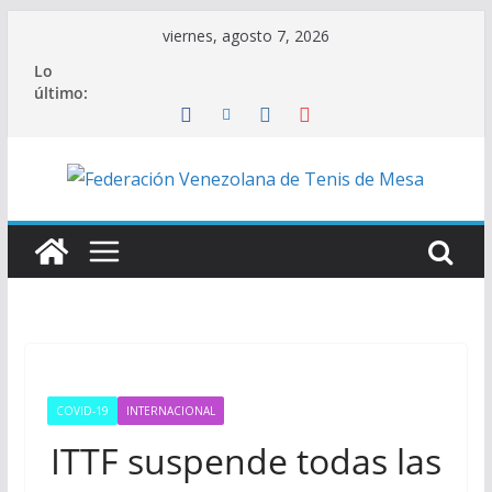
Saltar
viernes, agosto 7, 2026
al
Lo
contenido
último:
COVID-19
INTERNACIONAL
ITTF suspende todas las