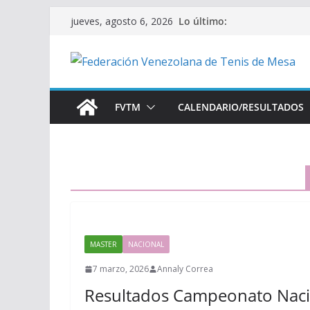
Saltar
Lo último:
jueves, agosto 6, 2026
al
contenido
FVTM
CALENDARIO/RESULTADOS
MASTER
NACIONAL
7 marzo, 2026
Annaly Correa
Resultados Campeonato Naci