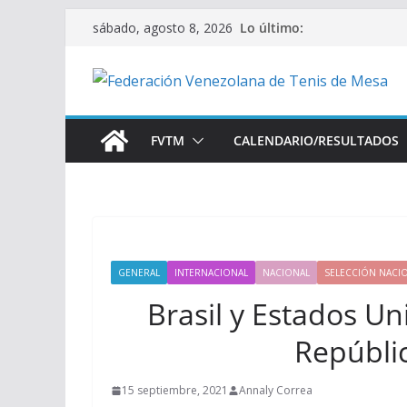
Saltar
Lo último:
sábado, agosto 8, 2026
al
contenido
FVTM
CALENDARIO/RESULTADOS
GENERAL
INTERNACIONAL
NACIONAL
SELECCIÓN NACI
Brasil y Estados Un
Repúbli
15 septiembre, 2021
Annaly Correa