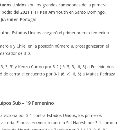
stados Unidos
son los grandes campeones de la primera
 podio del
2021 ITTF Pan Am Youth
en Santo Domingo,
 Juvenil en Portugal.
culino, Estados Unidos aseguró el primer premio femenino.
mero 6 y Chile, en la posición número 8, protagonizaron el
 marcador de 3-0.
5, 3, 5) y Kenzo Carmo por 3-2 (-6, 5, 5, -6, 8) a Eusebio Vos.
de cerrar el encuentro por 3-1 (6, -9, 6, 6) a Matias Pedraza
uipos Sub – 19 Femenino
a victoria por 3-1 contra Estados Unidos, los primeros
 victoria. El brasilero venció tanto a Sid Naresh por 3-1 como a
 éxito de Noguti contra Aziz Zarebin por 3-1 (-12, 9, 8, 8,)