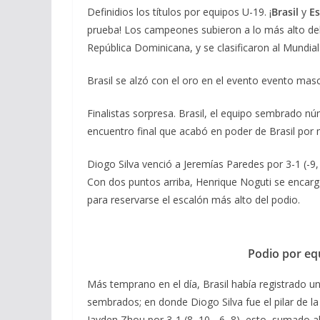
Definidios los títulos por equipos U-19. ¡
Brasil
y
E
prueba! Los campeones subieron a lo más alto del
República Dominicana, y se clasificaron al Mundial
Brasil se alzó con el oro en el evento evento mas
Finalistas sorpresa. Brasil, el equipo sembrado nú
encuentro final que acabó en poder de Brasil por
Diogo Silva venció a Jeremías Paredes por 3-1 (-9, 
Con dos puntos arriba, Henrique Noguti se encargó 
para reservarse el escalón más alto del podio.
Podio por eq
Más temprano en el día, Brasil había registrado un
sembrados; en donde Diogo Silva fue el pilar de la
Jayden Zhou por 3-1 (8, 10, -6, 8), esto, sumado al