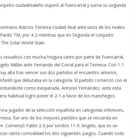
 conjunto ciudadrealeño superó al Fuencarral y suma su segunda
Balonmano Alarcos Temesa Ciudad Real ante unos de los rivales
El Pardo TM, por 4-2 mientras que en Segunda el conjunto
 The Solar World Stain.
 resueltos con mucha holgura tanto por parte de Fuencarral,
elo Millán ante Fernando del Corral para el Temesa. Con 1-1
uy alta tras vencer sus dos partidos el encuentro anterior,
nfantil que debutaba en la categoría. El partido comenzó con el
 contundente como inesperada. Antonio Fernández, ante esta
arra habitual logró poner el 2-1 a favor de los manchegos.
ora jugador de la selección española en categorías inferiores,
 mesa, fue uno de los mejores partidos que se recuerda en
ión. Comenzó Pablo 2-0 por sendos 11-9. Angelo, que es un
 con cierta comodidad los dos siguientes juegos. Cuando todo