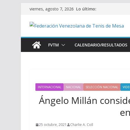
Saltar
Lo último:
viernes, agosto 7, 2026
al
contenido
FVTM
CALENDARIO/RESULTADOS
INTERNACIONAL
NACIONAL
SELECCIÓN NACIONAL
VID
Ángelo Millán consi
en
25 octubre, 2021
Charlie A. Coll