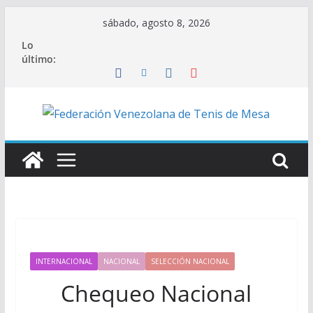
Saltar
sábado, agosto 8, 2026
al
Lo
contenido
último:
INTERNACIONAL
NACIONAL
SELECCIÓN NACIONAL
Chequeo Nacional