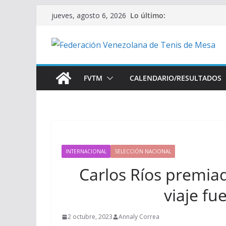
Saltar
Lo último:
jueves, agosto 6, 2026
al
contenido
FVTM
CALENDARIO/RESULTADOS
INTERNACIONAL
SELECCIÓN NACIONAL
Carlos Ríos premia
viaje fu
2 octubre, 2023
Annaly Correa