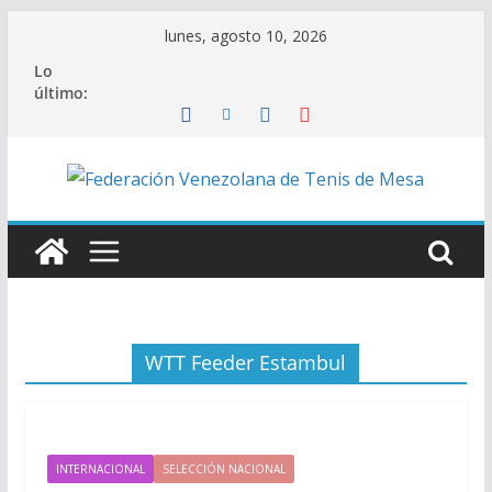
Saltar
lunes, agosto 10, 2026
al
Lo
contenido
último:
WTT Feeder Estambul
INTERNACIONAL
SELECCIÓN NACIONAL