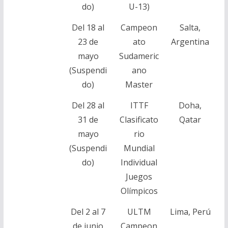
do)
U-13)
Del 18 al
Campeon
Salta,
23 de
ato
Argentina
mayo
Sudameric
(Suspendi
ano
do)
Master
Del 28 al
ITTF
Doha,
31 de
Clasificato
Qatar
mayo
rio
(Suspendi
Mundial
do)
Individual
Juegos
Olímpicos
Del 2 al 7
ULTM
Lima, Perú
de junio
Campeon