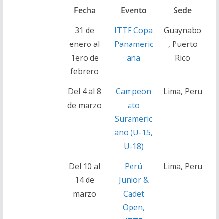
Fecha
Evento
Sede
31 de
ITTF Copa
Guaynabo
enero al
Panameric
, Puerto
1ero de
ana
Rico
febrero
Del 4 al 8
Campeon
Lima, Peru
de marzo
ato
Surameric
ano (U-15,
U-18)
Del 10 al
Perú
Lima, Peru
14 de
Junior &
marzo
Cadet
Open,